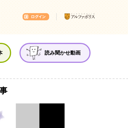
本ひろば
本
読み聞かせ動画
事