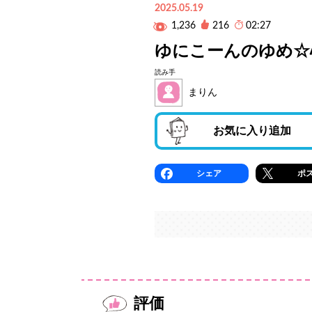
2025.05.19
1,236
216
02:27
ゆにこーんのゆめ☆
読み手
まりん
お気に入り追加
シェア
ポ
評価