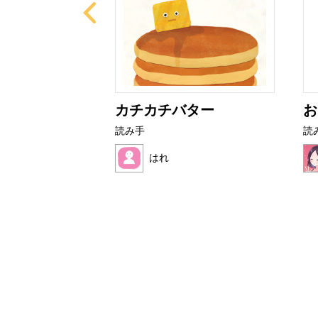
ライムたち
カチカチバター
お
読み手
読
はれ