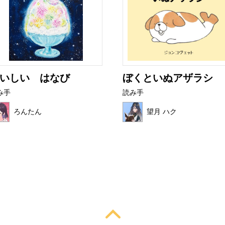
いしい はなび
ぼくといぬアザラシ
み手
読み手
ろんたん
望月 ハク