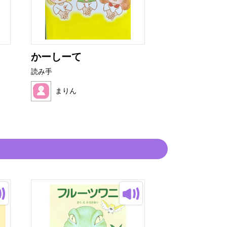
かーしーて
サンタさんと
んなのこ
読み手
読み手
まりん
まりん