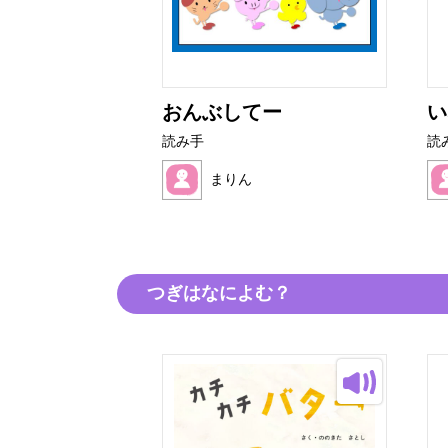
ビーのイース
おんぶしてー
い
読み手
読
まりん
つぎはなによむ？