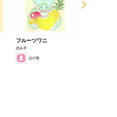
フルーツワニ
ぜりーくんと
んのおだ...
読み手
読み手
ほの母
ままれいど