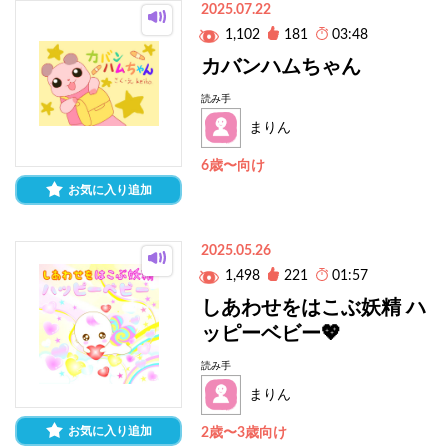
2025.07.22
1,102
181
03:48
カバンハムちゃん
読み手
まりん
6歳〜向け
お気に入り追加
2025.05.26
1,498
221
01:57
しあわせをはこぶ妖精 ハ
ッピーベビー💖
読み手
まりん
お気に入り追加
2歳〜3歳向け