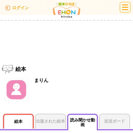
絵本ひろば
ログイン
絵本
まりん
読み聞かせ動
出版された絵本
近況ボード
絵本
画