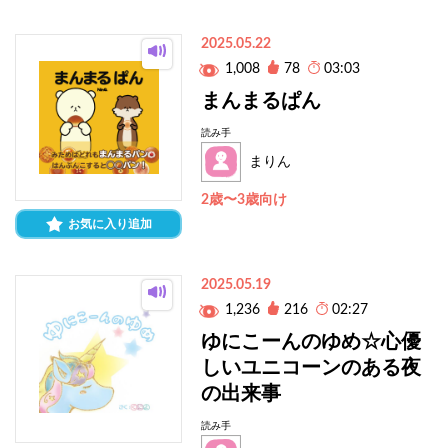
2025.05.22
1,008
78
03:03
まんまるぱん
読み手
まりん
2歳〜3歳向け
お気に入り追加
2025.05.19
1,236
216
02:27
ゆにこーんのゆめ☆心優
しいユニコーンのある夜
の出来事
読み手