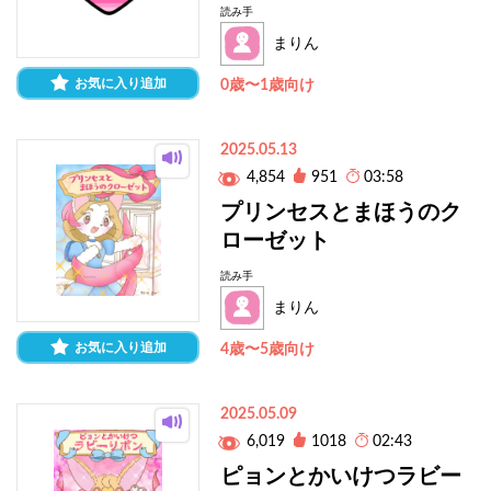
読み手
まりん
お気に入り追加
0歳〜1歳向け
2025.05.13
4,854
951
03:58
プリンセスとまほうのク
ローゼット
読み手
まりん
お気に入り追加
4歳〜5歳向け
2025.05.09
6,019
1018
02:43
ピョンとかいけつラビー