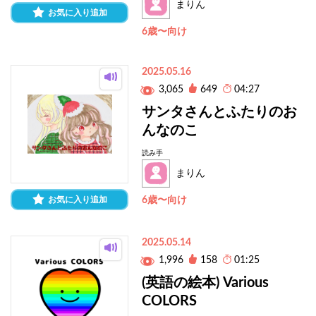
まりん
お気に入り追加
6歳〜向け
2025.05.16
3,065
649
04:27
サンタさんとふたりのお
んなのこ
読み手
まりん
お気に入り追加
6歳〜向け
2025.05.14
1,996
158
01:25
(英語の絵本) Various
COLORS