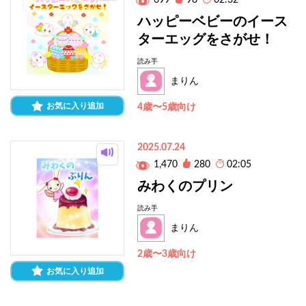
699
98
02:32
ハッピーベビーのイース
ターエッグをさがせ！
読み手
まりん
お気に入り追加
4歳〜5歳向け
2025.07.24
1,470
280
02:05
みわくのプリン
読み手
まりん
2歳〜3歳向け
お気に入り追加