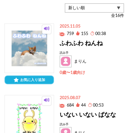
全
16
件
2025.11.05
759
155
00:38
ふわふわ ねんね
読み手
まりん
0歳〜1歳向け
お気に入り追加
2025.08.07
684
44
00:53
いない いない ばなな
読み手