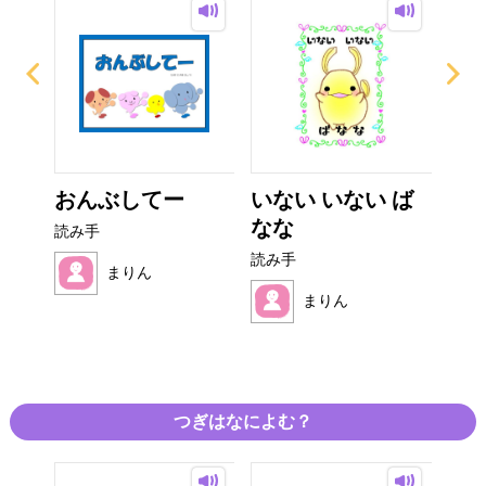
ーの
おんぶしてー
いない いない ば
ゆ
..
なな
☆心
読み手
読み手
読み
まりん
まりん
つぎはなによむ？