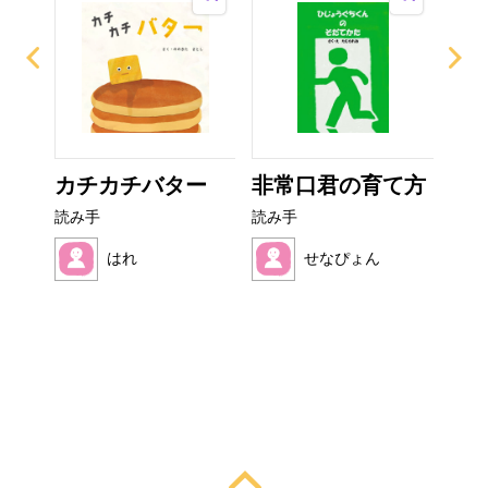
なび
カチカチバター
非常口君の育て方
い
た
読み手
読み手
読み
はれ
せなぴょん