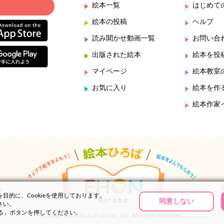
絵本一覧
はじめて
絵本の投稿
ヘルプ
読み聞かせ動画一覧
お問い合
出版された絵本
絵本を投
マイページ
絵本教室
お気に入り
絵本を作
絵本作家
的に、Cookieを使用しております。
同意しない
さい。
する」ボタンを押してください。
(C)2000-2026 AlphaPolis Co., Ltd. All Rights Reserved.