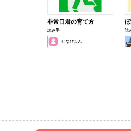
ター
非常口君の育て方
ぼ
読み手
読
せなぴょん