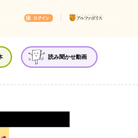
本ひろば
本
読み聞かせ動画