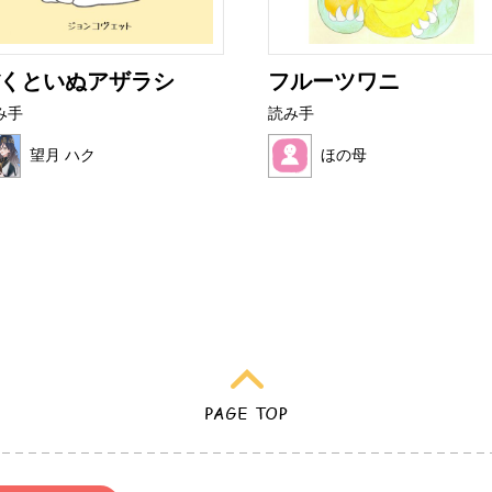
くといぬアザラシ
フルーツワニ
み手
読み手
望月 ハク
ほの母