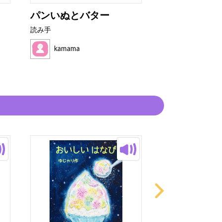
パンいぬとバター
つかまえに 
読み手
読み手
kamama
kamama