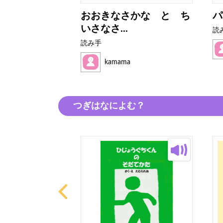
だってできる
おおきなさかな と ち
パ
いさなさ...
読
読み手
kamama
つぎはなによむ？