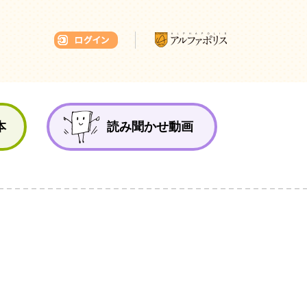
本ひろば
本
読み聞かせ動画