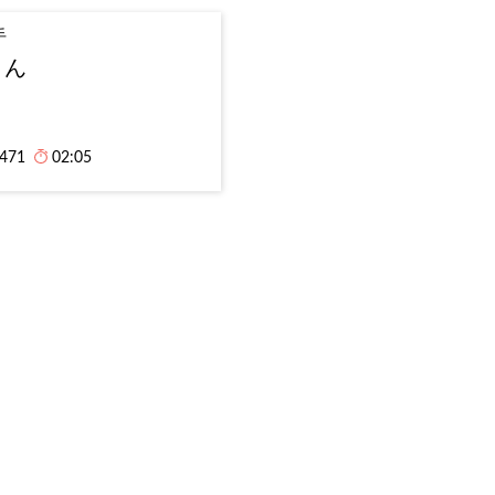
手
りん
,471
02:05