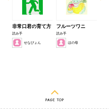
なび
非常口君の育て方
フルーツワニ
ぼ
シ
読み手
読み手
読み
せなぴょん
ほの母