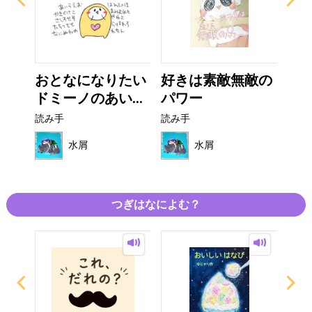
水分
おとなになりたい
好きは素敵無敵の
は
ドミーノのあい...
パワー
ー
読み手
読み手
読み
水屑
水屑
つぎはなによむ？