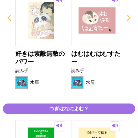
水分
好きは素敵無敵の
はむはむはむすた
は
パワー
ー
な
読み手
読み手
読み
水屑
水屑
つぎはなによむ？