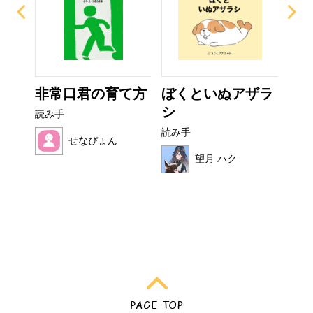
？
非常口君の育て方
ぼくといぬアザラ
い
シ
た
読み手
読み手
読み
せなぴょん
望月 ハク