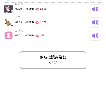
りゐ乃
[02:20]
4.52MB
2,055
ノア
[02:05]
4.33MB
1,179
こぴよ
[02:52]
6.71MB
539
さらに読み込む
6
/
23