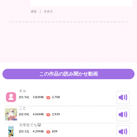
通報
非表示
この作品の読み聞かせ動画
キル
[01:56]
3.83MB
2,708
こと
[02:04]
4.06MB
2,939
大学生てち😸
[02:12]
4.29MB
839