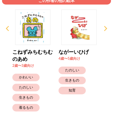
この作者の他の絵本
さん
こねずみちむちむ
ながーいひげ
が
のあめ
く
4歳〜5歳向け
2歳〜3歳向け
4歳
たのしい
かわいい
生きもの
たのしい
知育
生きもの
着るもの