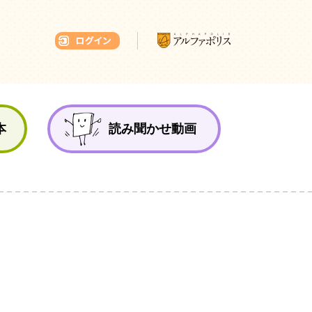
本ひろば
本
読み聞かせ動画