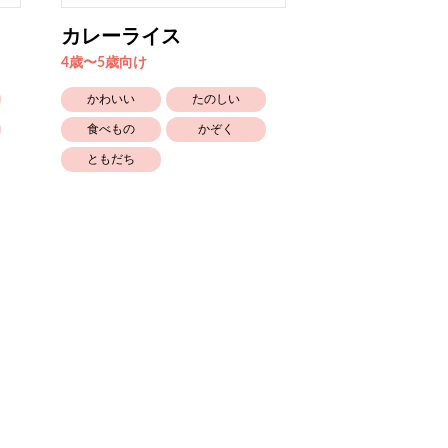
カレーライス
おばあちゃん
ス
4歳〜5歳向け
4歳〜5歳向け
かわいい
たのしい
かわいい
食べもの
かぞく
着るもの
ともだち
幼稚園保育園