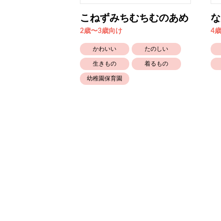
りみち
こねずみちむちむのあめ
な
2歳〜3歳向け
4
ともだち
かわいい
たのしい
生きもの
着るもの
幼稚園保育園