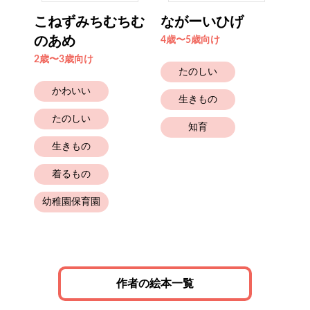
せい
こねずみちむちむ
ながーいひげ
苺
..
のあめ
ち
4歳〜5歳向け
2歳〜3歳向け
4歳
たのしい
かわいい
生きもの
たのしい
知育
生きもの
着るもの
幼稚園保育園
と
作者の絵本一覧