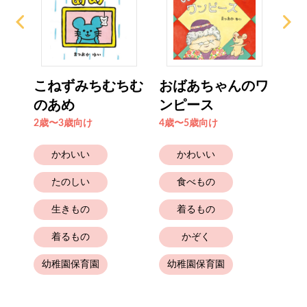
ちえ
こねずみちむちむ
おばあちゃんのワ
苺
のあめ
ンピース
ち
2歳〜3歳向け
4歳〜5歳向け
4歳
かわいい
かわいい
たのしい
食べもの
生きもの
着るもの
着るもの
かぞく
幼稚園保育園
幼稚園保育園
と