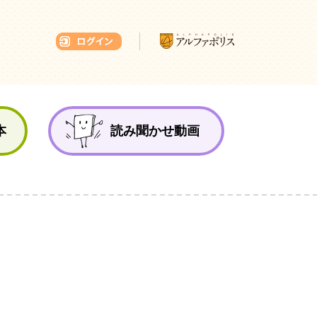
本ひろば
本
読み聞かせ動画