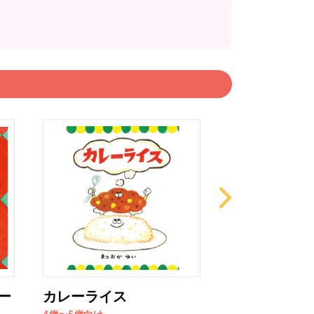
ー
カレーライス
苺一枝（いち