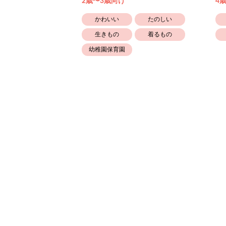
2歳〜3歳向け
4
かわいい
たのしい
たのしい
生きもの
着るもの
かぞく
幼稚園保育園