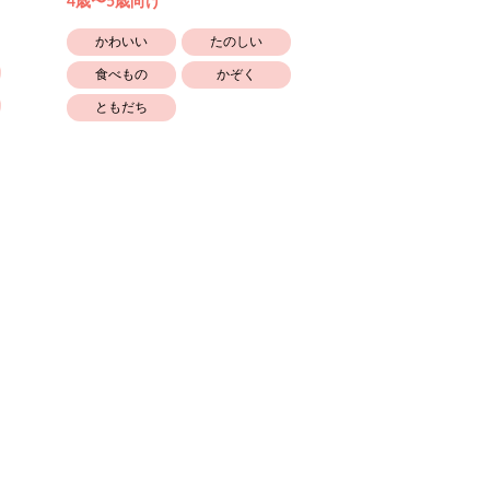
4歳〜5歳向け
4歳〜5歳向け
かわいい
たのしい
かわいい
食べもの
かぞく
生きもの
ともだち
とくべつな日