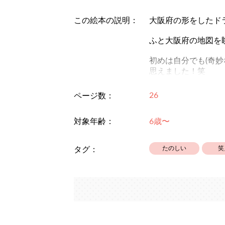
この絵本の説明：
大阪府の形をしたド
ふと大阪府の地図を
初めは自分でも(奇
思えました！笑
大阪の子や関西弁に
26
ページ数：
よろしくお願いしま
対象年齢：
6歳〜
たのしい
笑
タグ：