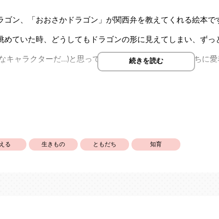
ラゴン、「おおさかドラゴン」が関西弁を教えてくれる絵本で
眺めていた時、どうしてもドラゴンの形に見えてしまい、ずっ
妙なキャラクターだ…)と思っていましたが、描いているうちに
続きを読む
興味がある子に読んでもらえると嬉しいです。
す。
える
生きもの
ともだち
知育