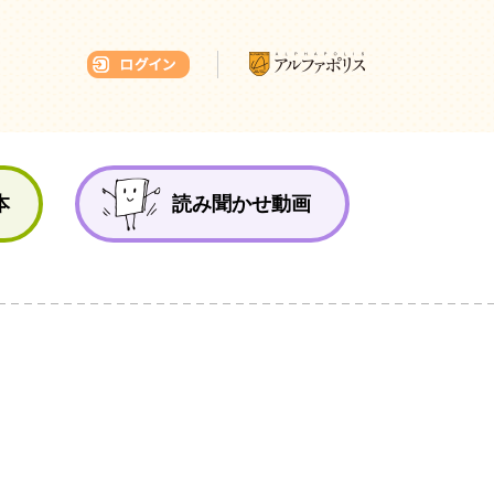
本ひろば
本
読み聞かせ動画