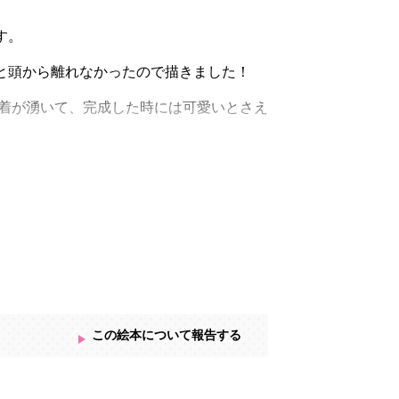
す。
と頭から離れなかったので描きました！
愛着が湧いて、完成した時には可愛いとさえ
この絵本について報告する