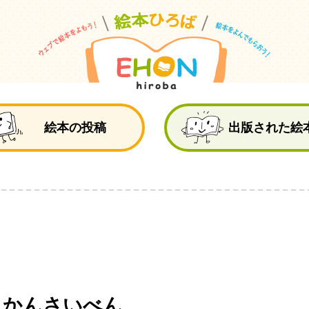
絵
絵本の投稿
出版された絵
 かんさいべん