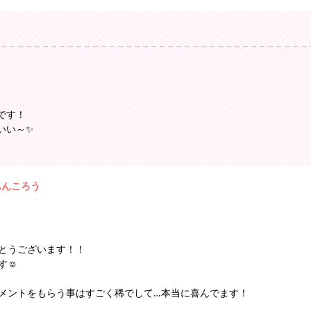
です！
いい～✨
ふんころう
とうございます！！
☺️
メントをもらう事はすごく稀でして…本当に喜んでます！