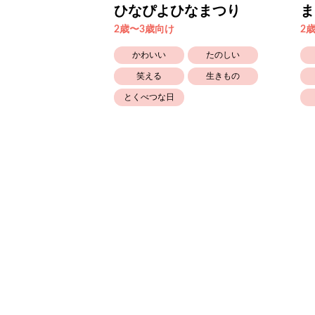
ウルス
ひなぴよひなまつり
ま
2歳〜3歳向け
2
たのしい
かわいい
たのしい
生きもの
笑える
生きもの
とくべつな日