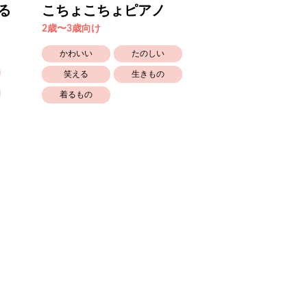
る
こちょこちょピアノ
おりがみさま
2歳〜3歳向け
2歳〜3歳向け
かわいい
たのしい
かわいい
笑える
生きもの
乗りもの
着るもの
ともだち