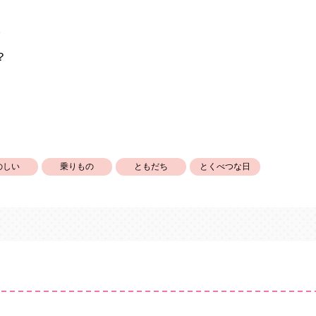
。
？
のしい
乗りもの
ともだち
とくべつな日