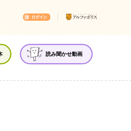
本ひろば
本
読み聞かせ動画