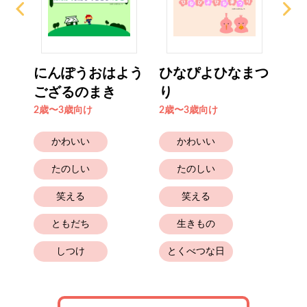
ラワ
にんぽうおはよう
ひなぴよひなまつ
ま
ござるのまき
り
2歳
2歳〜3歳向け
2歳〜3歳向け
かわいい
かわいい
たのしい
たのしい
笑える
笑える
ともだち
生きもの
しつけ
とくべつな日