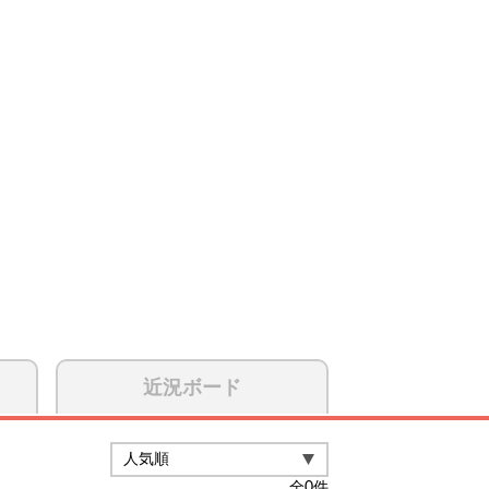
近況ボード
全
0
件