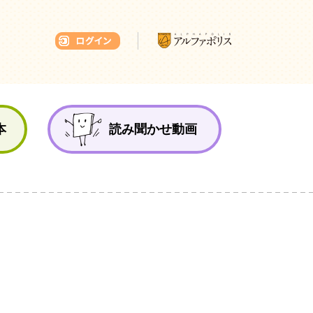
本ひろば
本
読み聞かせ動画