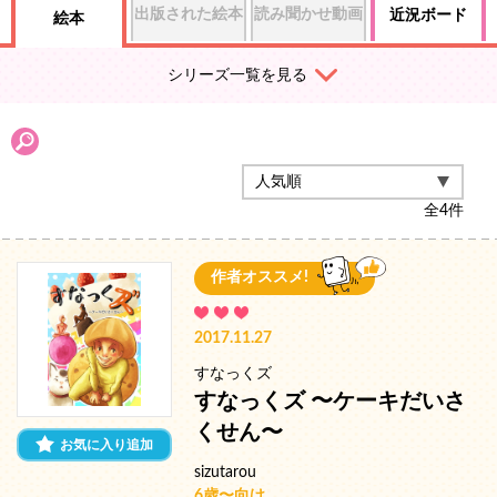
出版された絵本
読み聞かせ動画
近況ボード
絵本
シリーズ一覧を見る
全
4
件
作者オススメ!
2017.11.27
すなっくズ
すなっくズ 〜ケーキだいさ
くせん〜
お気に入り追加
sizutarou
6歳〜向け