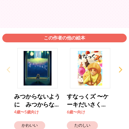
この作者の他の絵本
みつからないよう
すなっくズ 〜ケ
シ
に みつからな...
ーキだいさく...
6歳
4歳〜5歳向け
6歳〜向け
かわいい
たのしい