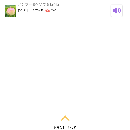
バンブータケゾウ & ki☆ki
[05:51]
19.78MB
246