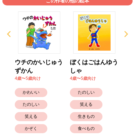
この作者の他の絵本
な
ウチのかいじゅう
ぼくはごはんゆう
ま
ずかん
しゃ
る？
4歳〜5歳向け
4歳〜5歳向け
4歳
かわいい
たのしい
たのしい
笑える
笑える
生きもの
かぞく
食べもの