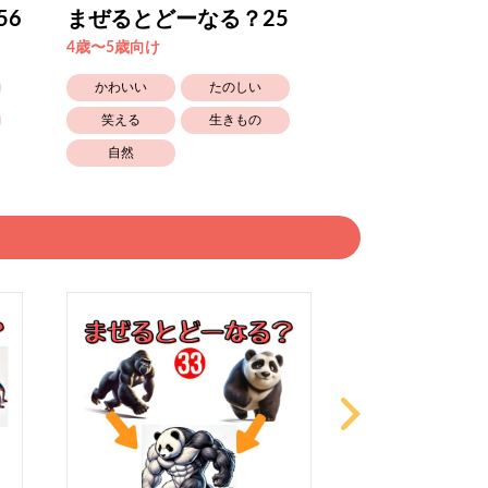
56
まぜるとどーなる？25
まぜるとどー
4歳〜5歳向け
4歳〜5歳向け
かわいい
たのしい
かわいい
笑える
生きもの
笑える
自然
自然