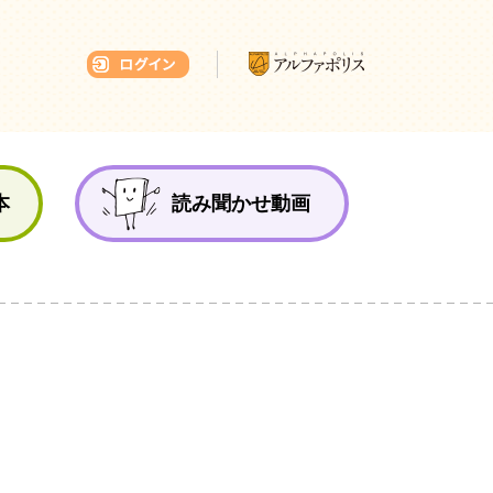
本ひろば
本
読み聞かせ動画