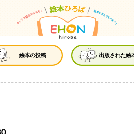
絵
絵本の投稿
出版された絵
0