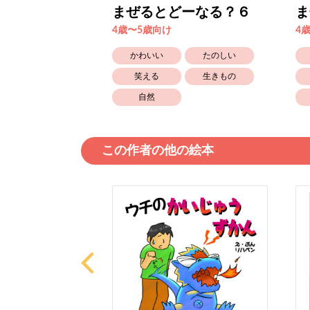
ーなる？21
まぜるとどーなる？６
ま
4歳〜5歳向け
4
たのしい
かわいい
たのしい
生きもの
笑える
生きもの
自然
この作者の他の絵本