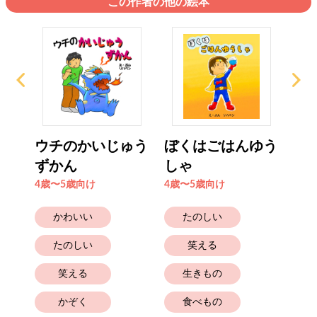
この作者の他の絵本
な
ウチのかいじゅう
ぼくはごはんゆう
ま
ずかん
しゃ
る？
4歳〜5歳向け
4歳〜5歳向け
4歳
かわいい
たのしい
たのしい
笑える
笑える
生きもの
かぞく
食べもの