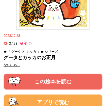
2023.12.28
3,428
★『 グータ と カッカ 」★ シリーズ
グータとカッカのお正月
なににぬこ
この絵本を読む
アプリで読む