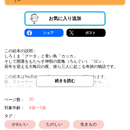
お気に入り追加
シェア
ポスト
この絵本の説明：
しろくま「グータ」と青い鳥「カッカ」
そして開運をもたらす神獣の龍亀（ろんぐい）「ロン」
辰年を迎える大晦日の夜、彼ら三人に起こる奇跡の物語です。
この絵本はYouTubeで「動くカード」として観られます。
続きを読む
絵、ストーリー、音、音楽となににぬこのオリジナル。
本当に最高の動く絵本カード！ぜひ こちらもご覧ください。
感動間違いなしかも！！
20
ページ数：
対象年齢：
4歳〜5歳
タグ：
かわいい
たのしい
生きもの