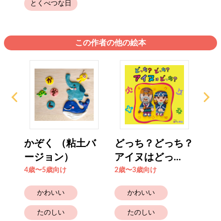
とくべつな日
この作者の他の絵本
メダ
かぞく （粘土バ
どっち？どっち？
ぼ
ージョン）
アイヌはどっ...
と
4歳〜5歳向け
2歳〜3歳向け
6歳
かわいい
かわいい
たのしい
たのしい