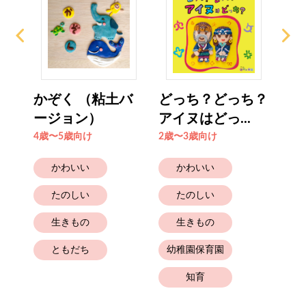
メダ
かぞく （粘土バ
どっち？どっち？
ぼ
ージョン）
アイヌはどっ...
と
4歳〜5歳向け
2歳〜3歳向け
6歳
かわいい
かわいい
たのしい
たのしい
生きもの
生きもの
ともだち
幼稚園保育園
知育