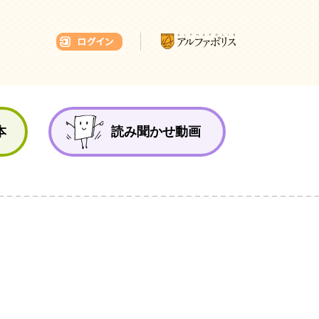
本ひろば
本
読み聞かせ動画