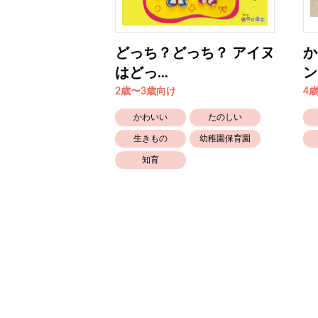
イーヌ
どっち？どっち？ アイヌ
か
はどっ...
ン
2歳〜3歳向け
4
生きもの
かわいい
たのしい
ともだち
生きもの
幼稚園保育園
知育