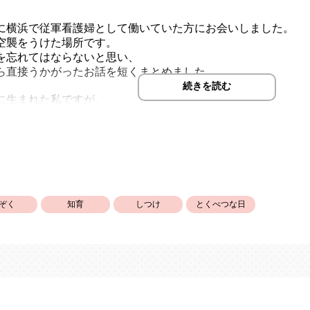
に横浜で従軍看護婦として働いていた方にお会いしました。
空襲をうけた場所です。
を忘れてはならないと思い、
ら直接うかがったお話を短くまとめました。
続きを読む
に生まれた私ですが、
しでも「平和」の尊さが伝わりますように！
ぞく
知育
しつけ
とくべつな日