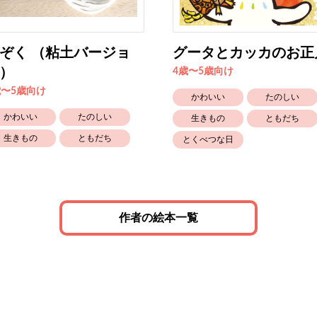
ぞく （粘土バージョ
グータとカッカのお正
）
4歳〜5歳向け
歳〜5歳向け
かわいい
たのしい
かわいい
たのしい
生きもの
ともだち
生きもの
ともだち
とくべつな日
作者の絵本一覧