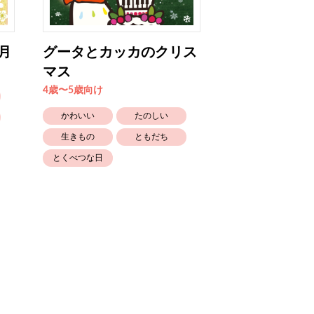
月
グータとカッカのクリス
ぼくハチ！ 
マス
るよ！
4歳〜5歳向け
6歳〜向け
かわいい
たのしい
かわいい
生きもの
ともだち
生きもの
とくべつな日
知育