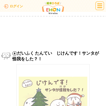
絵本ひろば
ログイン
⑥だいふく たんてい じけんです！サンタが
怪我をした？！