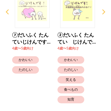
〜ぼ
⑦だいふく たん
②だいふく たん
①
ていじけんです...
てい じけんで...
てい
4歳〜5歳向け
4歳〜5歳向け
4歳
かわいい
かわいい
たのしい
たのしい
笑える
食べもの
知育