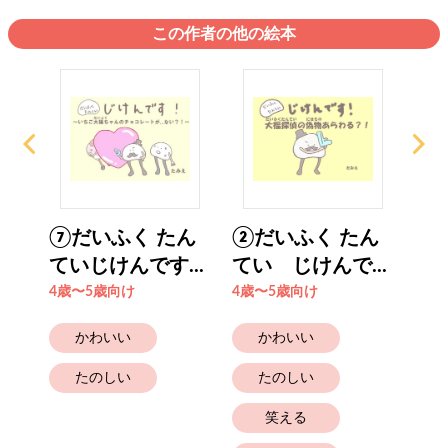
この作者の他の絵本
くっ
⑦だいふく たん
②だいふく たん
①
ていじけんです...
てい じけんで...
てい
4歳〜5歳向け
4歳〜5歳向け
4歳
かわいい
かわいい
たのしい
たのしい
笑える