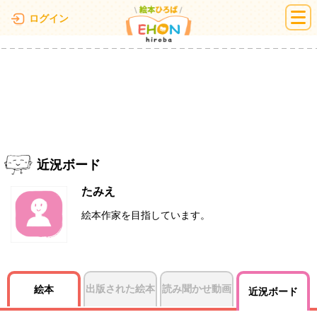
絵本ひろば
ログイン
近況ボード
たみえ
絵本作家を目指しています。
出版された絵本
読み聞かせ動画
絵本
近況ボード