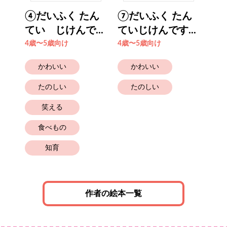
のマ
④だいふく たん
⑦だいふく たん
①
てい じけんで...
ていじけんです...
てい
4歳〜5歳向け
4歳〜5歳向け
4歳
かわいい
かわいい
たのしい
たのしい
笑える
食べもの
知育
作者の絵本一覧