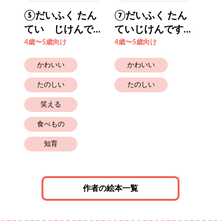
のく
⑤だいふく たん
⑦だいふく たん
①
..
てい じけんで...
ていじけんです...
てい
4歳〜5歳向け
4歳〜5歳向け
4歳
かわいい
かわいい
たのしい
たのしい
笑える
食べもの
知育
作者の絵本一覧