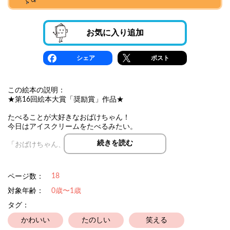
お気に入り追加
シェア
ポスト
この絵本の説明：
★第16回絵本大賞「奨励賞」作品★
たべることが大好きなおばけちゃん！
今日はアイスクリームをたべるみたい。
続きを読む
「おばけちゃん、どれにする？」
「もっともっと！」
18
ページ数：
アイスクリームを食べたいおばけちゃん。
いっぱい選んだおばけちゃんのアイスクリームは、タワーみたい
対象年齢：
0歳〜1歳
になっちゃった！
タグ：
小さなお子さまと一緒に、おばけちゃんとわくわくしてみてくだ
かわいい
たのしい
笑える
さいね♪