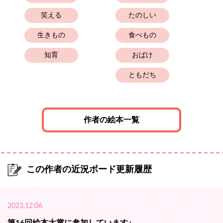
笑える
たのしい
生きもの
食べもの
知育
おばけ
ともだち
と
作者の絵本一覧
この作者の近況ボード更新履歴
2023.12.06