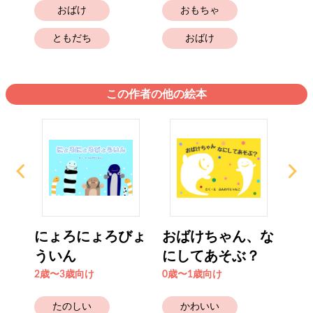
おばけ
おもちゃ
ともだち
おばけ
この作者の他の絵本
、お
にょろにょろびょ
おばけちゃん、な
ク
！
ういん
にしてあそぶ？
お
2歳〜3歳向け
0歳〜1歳向け
2歳
たのしい
かわいい