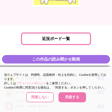
近況ボード一覧
この作品の読み聞かせ動画
あず
当ウェブサイトは、利便性、品質維持・向上を目的に、Cookieを使用してお
[02:24]
4.28MB
2,377
ります。
詳しくは
プライバシーポリシー
をご参照ください。
なまりー
Cookieの利用に同意頂ける場合は、「同意する」ボタンを押してください。
[02:35]
4.59MB
1,829
同意しない
同意する
3mama
[01:26]
2.66MB
922