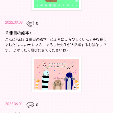
2022.09.09
0
２冊目の絵本♪
こんにちは♪ ２冊目の絵本「にょろにょろびょういん」を投稿し
ました( ⁎ᵕᴗᵕ⁎ )❤︎ にょろにょろした先生が大活躍するおはなしで
す。 よかったら遊びにきてくださいね♪
2022.06.01
0