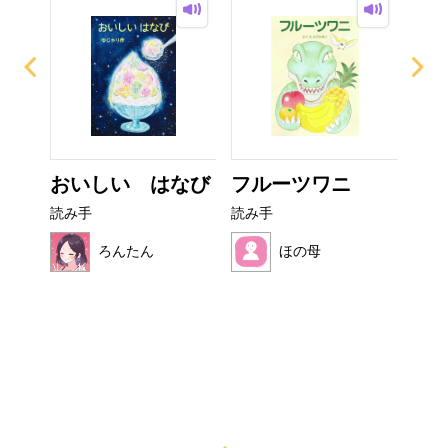
ぜり
おいしい はなび
フルーツワニ
カ
..
読み手
読み手
読み
ろんたん
ほの母