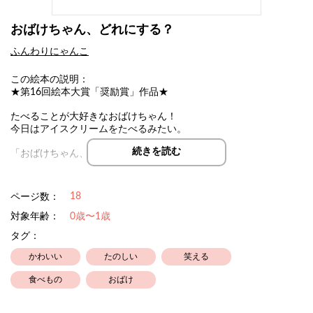
おばけちゃん、どれにする？
ふんわりにゃんこ
この絵本の説明：
★第16回絵本大賞「奨励賞」作品★
たべることが大好きなおばけちゃん！
今日はアイスクリームをたべるみたい。
続きを読む
「おばけちゃん、どれにする？」
「もっともっと！」
18
ページ数：
アイスクリームを食べたいおばけちゃん。
いっぱい選んだおばけちゃんのアイスクリームは、タワーみたい
対象年齢：
0歳〜1歳
になっちゃった！
タグ：
小さなお子さまと一緒に、おばけちゃんとわくわくしてみてくだ
かわいい
たのしい
笑える
さいね♪
食べもの
おばけ