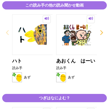
この読み手の他の読み聞かせ動画
ハト
あおくん はーい
な
読み手
読み手
読み
あず
あず
つぎはなによむ？