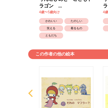
ラゴン ...
ラ
4歳〜5歳向け
4
たのしい
かわいい
たのしい
ともだち
笑える
着るもの
ともだち
この作者の他の絵本