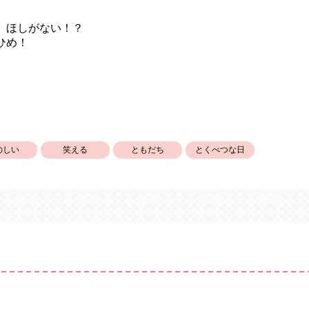
 ほしがない！？
ひめ！
のしい
笑える
ともだち
とくべつな日