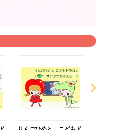
ド
りんごひめと こどもド
りんごひめと