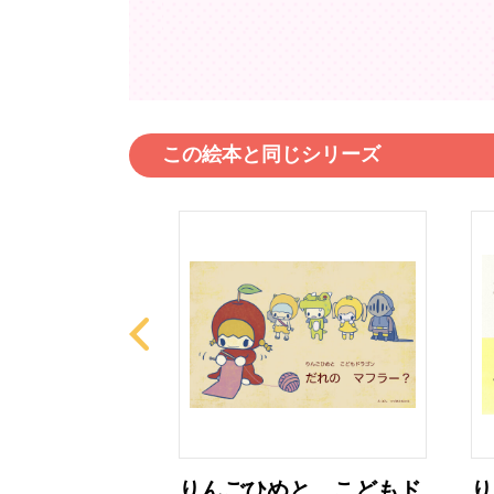
この絵本と同じシリーズ
と こどもド
りんごひめと こどもド
り