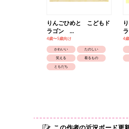
と こどもド
りんごひめと こどもド
り
ラゴン ...
ラ
4歳〜5歳向け
4
たのしい
かわいい
たのしい
ともだち
笑える
着るもの
ともだち
この作者の近況ボード更