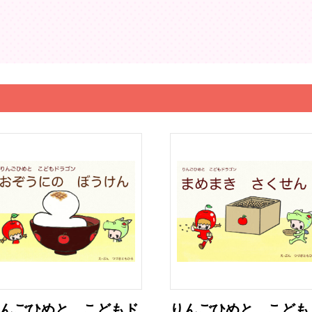
んごひめと こどもド
りんごひめと こども