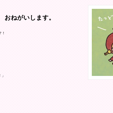
 おねがいします。
す！
！」