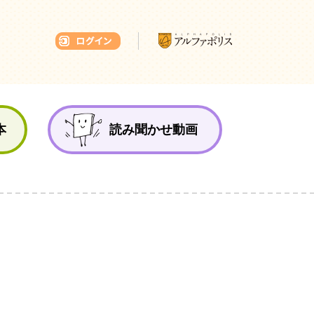
本ひろば
本
読み聞かせ動画