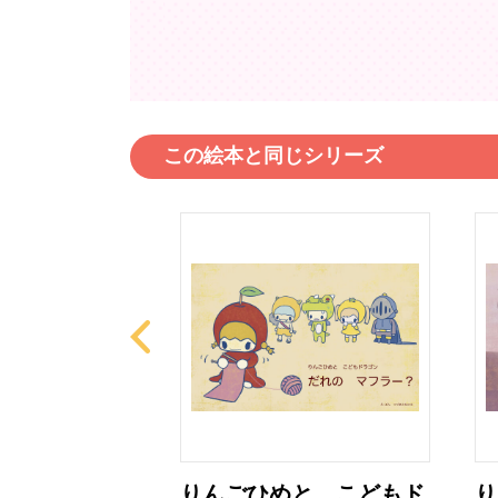
この絵本と同じシリーズ
と こどもド
りんごひめと こどもド
り