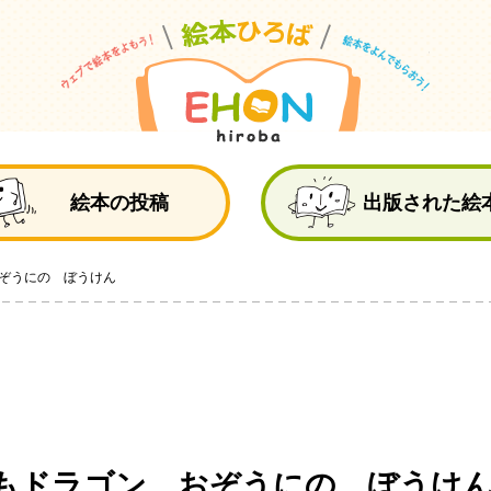
絵
絵本の投稿
出版された絵
ぞうにの ぼうけん
もドラゴン おぞうにの ぼうけ