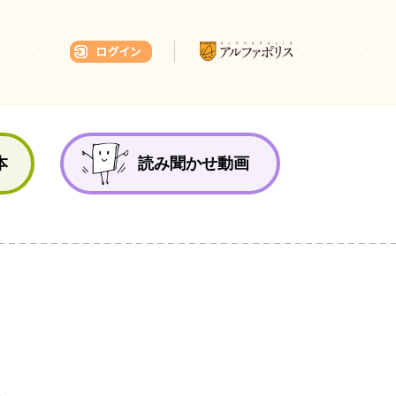
本ひろば
本
読み聞かせ動画
ん