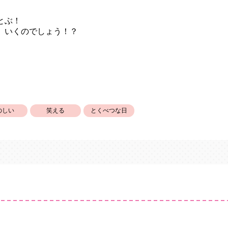
とぶ！
 いくのでしょう！？
のしい
笑える
とくべつな日