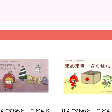
んごひめと こどもド
りんごひめと こども