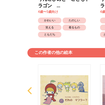
ラゴン ...
ラ
4歳〜5歳向け
4
たのしい
かわいい
たのしい
おばけ
笑える
着るもの
ともだち
この作者の他の絵本