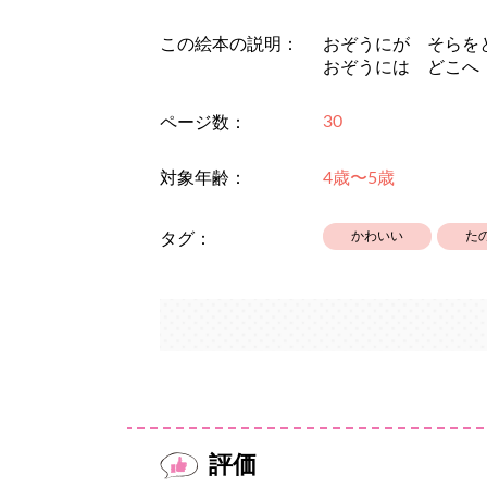
この絵本の説明：
おぞうにが そらを
おぞうには どこへ
30
ページ数：
対象年齢：
4歳〜5歳
かわいい
た
タグ：
評価