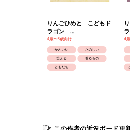
と こどもド
りんごひめと こどもド
り
ラゴン ...
ラ
4歳〜5歳向け
4
たのしい
かわいい
たのしい
おばけ
笑える
着るもの
ともだち
この作者の近況ボード更