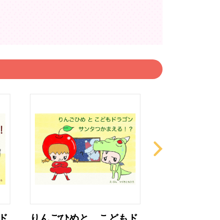
ド
りんごひめと こどもド
りんごひめと