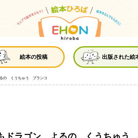
絵
絵本の投稿
出版された絵
るの くうちゅう ブランコ
もドラゴン よるの くうちゅう