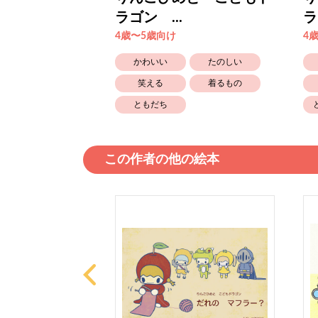
ラゴン ...
ラ
4歳〜5歳向け
4
たのしい
かわいい
たのしい
おばけ
笑える
着るもの
ともだち
この作者の他の絵本