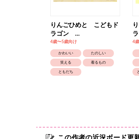
と こどもド
りんごひめと こどもド
り
ラゴン ...
ラ
4歳〜5歳向け
4
たのしい
かわいい
たのしい
おばけ
笑える
着るもの
ともだち
この作者の近況ボード更