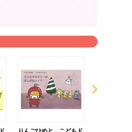
ド
りんごひめと こどもド
りんごひめと