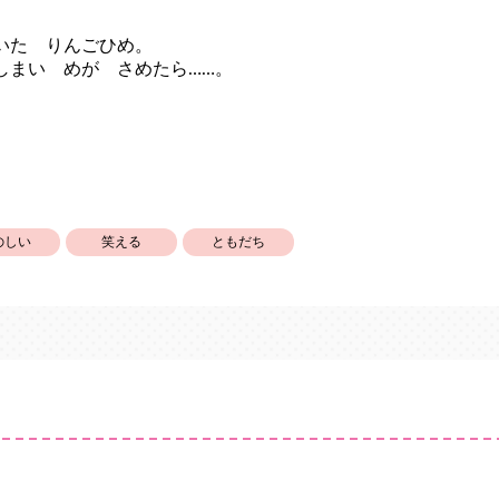
いた りんごひめ。
しまい めが さめたら……。
のしい
笑える
ともだち