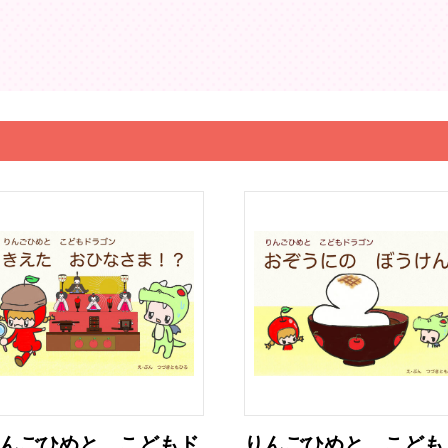
んごひめと こどもド
りんごひめと こども