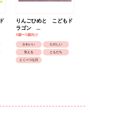
ド
りんごひめと こどもド
りんごひめと
ラゴン ...
ラゴン ...
4歳〜5歳向け
4歳〜5歳向け
かわいい
たのしい
かわいい
笑える
ともだち
笑える
とくべつな日