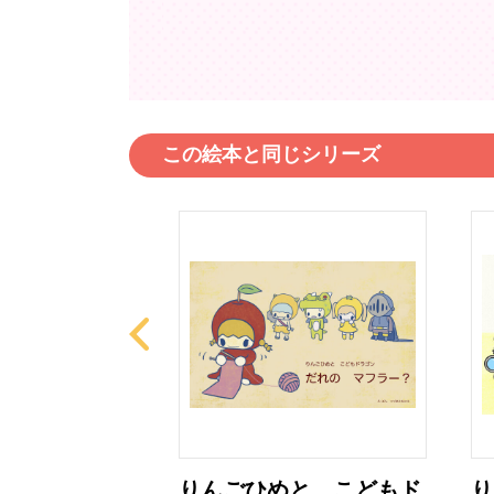
この絵本と同じシリーズ
と こどもド
りんごひめと こどもド
り