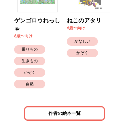
ゲンゴロウれっし
ねこのアタリ
ま
ゃ
6歳〜向け
6歳
6歳〜向け
かなしい
乗りもの
かぞく
生きもの
かぞく
自然
作者の絵本一覧