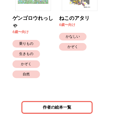
ゲンゴロウれっし
ねこのアタリ
テ
ゃ
く
6歳〜向け
6歳〜向け
4歳
かなしい
乗りもの
かぞく
生きもの
かぞく
自然
作者の絵本一覧