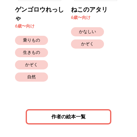
たろ
ゲンゴロウれっし
ねこのアタリ
い
ゃ
6歳〜向け
6歳
6歳〜向け
かなしい
乗りもの
かぞく
生きもの
かぞく
自然
作者の絵本一覧