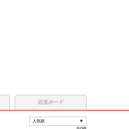
近況ボード
全
0
件