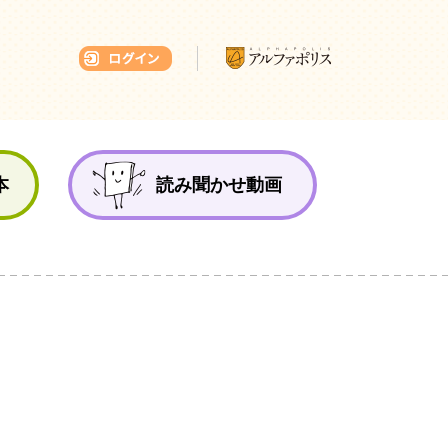
本ひろば
本
読み聞かせ動画