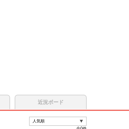
近況ボード
全
0
件