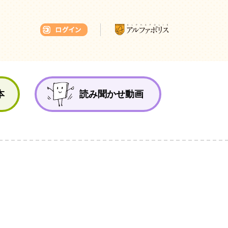
本ひろば
本
読み聞かせ動画