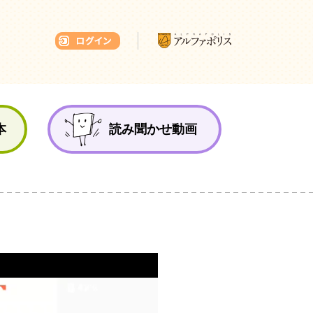
本ひろば
本
読み聞かせ動画