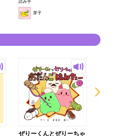
読み手
読み手
芽子
芽子
ぜりーくんとぜりーちゃ
これ、だれの