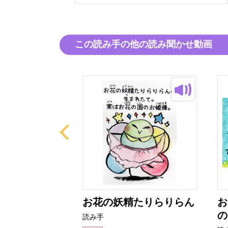
この読み手の他の読み聞かせ動画
なりあ
お花の妖精たりらりらん
お
の
読み手