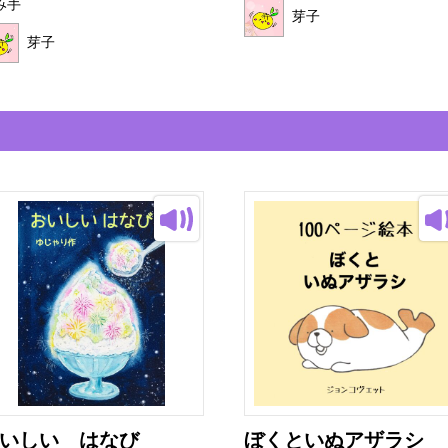
み手
芽子
芽子
いしい はなび
ぼくといぬアザラシ