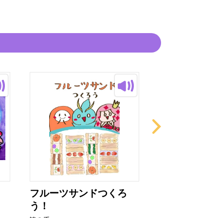
フルーツサンドつくろ
おとなになり
う！
ノのあい...