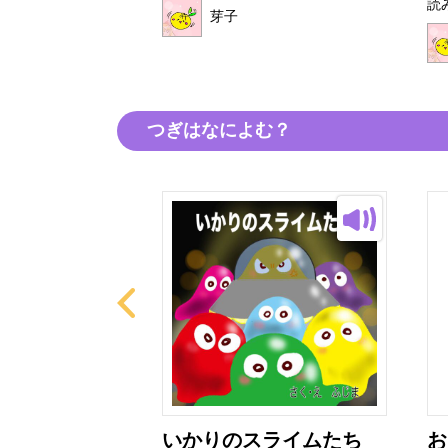
読
芽子
つぎはなによむ？
ター
いかりのスライムたち
お