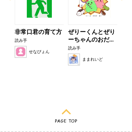
イム
非常口君の育て方
ぜりーくんとぜり
カ
ーちゃんのおだ...
読み手
読み
読み手
せなぴょん
ままれいど