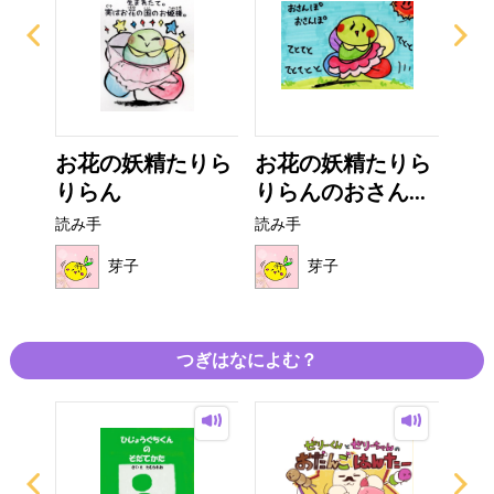
りあ
お花の妖精たりら
お花の妖精たりら
ゆる
りらん
りらんのおさん...
読み
読み手
読み手
芽子
芽子
つぎはなによむ？