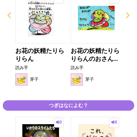
りあ
お花の妖精たりら
お花の妖精たりら
ゆる
りらん
りらんのおさん...
読み
読み手
読み手
芽子
芽子
つぎはなによむ？