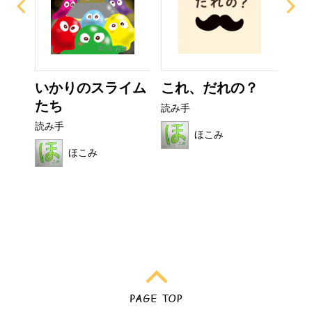
いかりのスライム
これ、だれの？
お
たち
読み手
読み
読み手
ほこみ
ほこみ