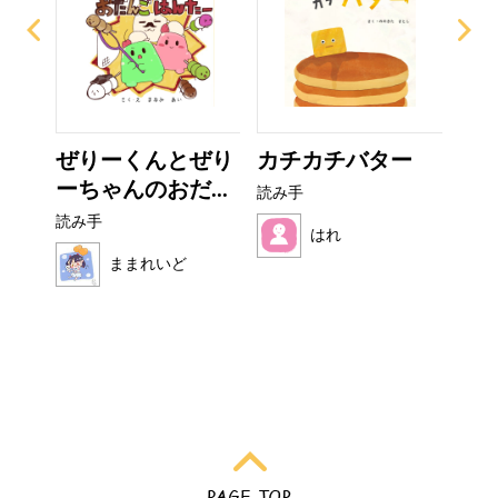
ぜりーくんとぜり
カチカチバター
こ
ーちゃんのおだ...
読み手
読み
読み手
はれ
ままれいど