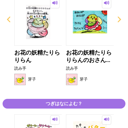
りあ
お花の妖精たりら
お花の妖精たりら
ゆる
りらん
りらんのおさん...
読み
読み手
読み手
芽子
芽子
つぎはなによむ？