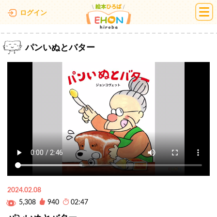
絵本ひろば
ログイン
パンいぬとバター
2024.02.08
5,308
940
02:47