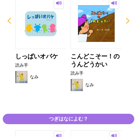
った
しっぱいオバケ
こんどこそー！の
しい
うんどうかい
読み手
読み
読み手
なみ
なみ
つぎはなによむ？