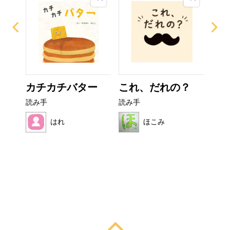
なび
カチカチバター
これ、だれの？
非
読み手
読み手
読み
はれ
ほこみ