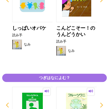
った
しっぱいオバケ
こんどこそー！の
しい
うんどうかい
読み手
読み
読み手
なみ
なみ
つぎはなによむ？