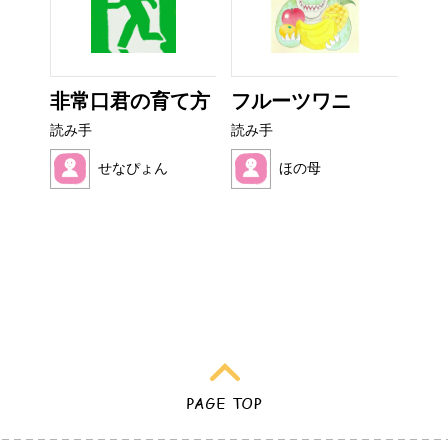
なび
非常口君の育て方
フルーツワニ
い
た
読み手
読み手
読み
せなぴょん
ほの母