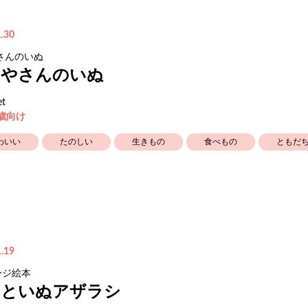
.30
さんのいぬ
ンやさんのいぬ
et
3歳向け
わいい
たのしい
生きもの
食べもの
ともだ
.19
ージ絵本
くといぬアザラシ