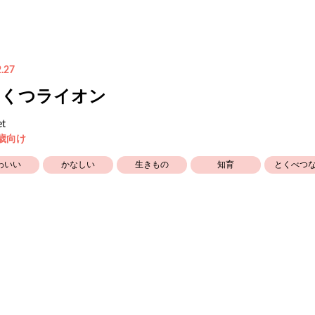
.27
いくつライオン
et
5歳向け
わいい
かなしい
生きもの
知育
とくべつ