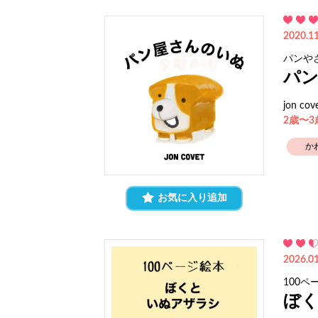
2020.11
パンや
パ
jon cov
2歳〜
か
お気に入り追加
2026.01
100ペ
ぼ