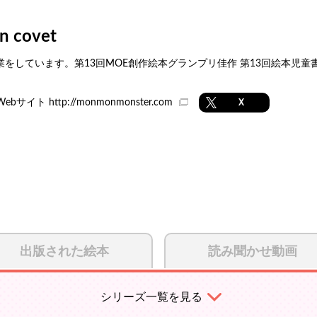
on covet
業をしています。第13回MOE創作絵本グランプリ佳作 第13回絵本児童
Webサイト
http://monmonmonster.com
X
出版された絵本
読み聞かせ動画
シリーズ一覧を見る