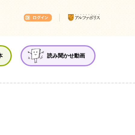
本ひろば
本
読み聞かせ動画