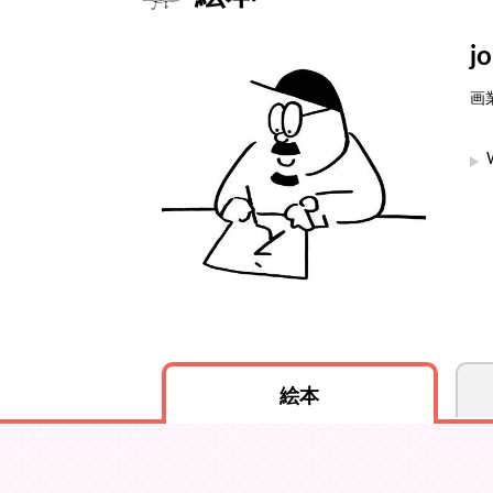
j
画
絵本