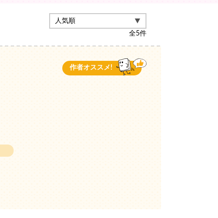
全
5
件
作者オススメ!