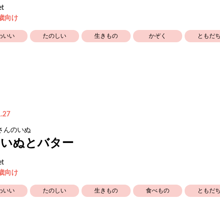
et
3歳向け
わいい
たのしい
生きもの
かぞく
ともだ
.27
さんのいぬ
ンいぬとバター
et
3歳向け
わいい
たのしい
生きもの
食べもの
ともだ