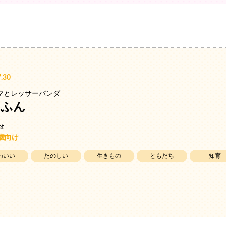
.30
マとレッサーパンダ
ゃふん
et
3歳向け
わいい
たのしい
生きもの
ともだち
知育