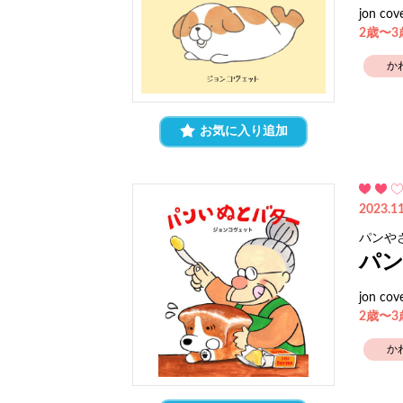
jon cov
2歳〜
か
お気に入り追加
2023.11
パンや
パ
jon cov
2歳〜
か