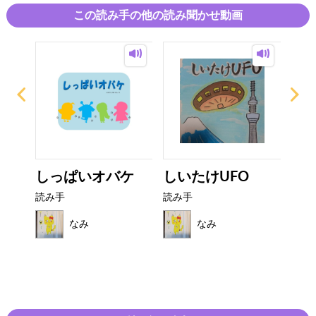
この読み手の他の読み聞かせ動画
った
しっぱいオバケ
しいたけUFO
と
読み手
読み手
読み
なみ
なみ