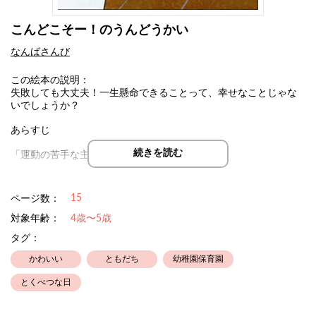
こんどこそー！のうんどうかい
なんばさんび
この絵本の説明：
失敗しても大丈夫！一生懸命できることって、幸せなことじゃな
いでしょうか？
あらすじ
続きを読む
「運動の苦手な主人公あいちゃん。
でも、今回の運動会は意気込みが違います！だってたくさん練習
したんだもの・・・！
15
ページ数：
なのに・・・・・・」
対象年齢：
4歳〜5歳
タグ：
かわいい
ともだち
幼稚園保育園
とくべつな日