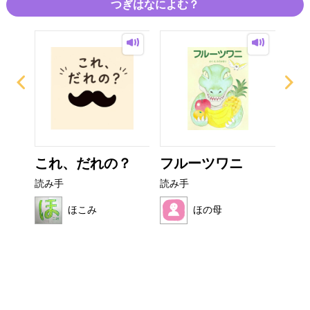
つぎはなによむ？
ー
これ、だれの？
フルーツワニ
ぼ
シ
読み手
読み手
読み
ほこみ
ほの母